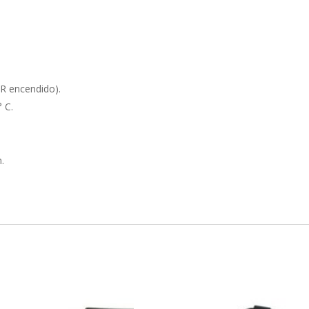
R encendido).
 C.
.