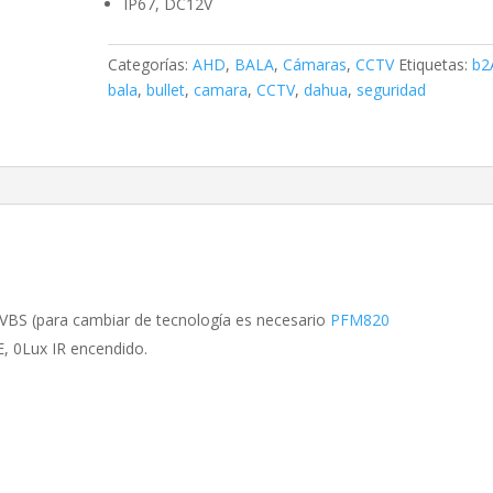
IP67, DC12V
Categorías:
AHD
,
BALA
,
Cámaras
,
CCTV
Etiquetas:
b2
bala
,
bullet
,
camara
,
CCTV
,
dahua
,
seguridad
BS (para cambiar de tecnología es necesario
PFM820
E, 0Lux IR encendido.