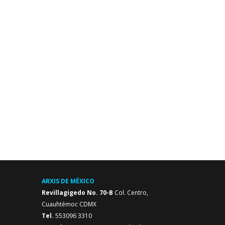
ARXIS DE MÉXICO
Revillagigedo No. 70-B
Col. Centro,
Cuauhtémoc CDMX
Tel.
553096 3310